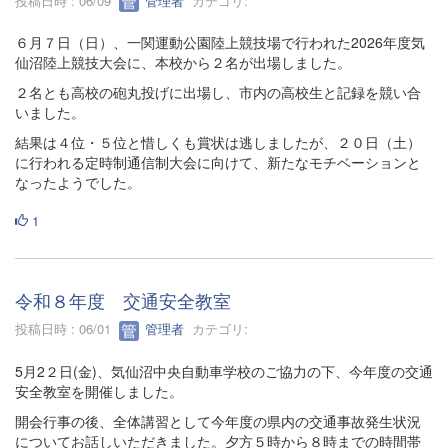
投稿日時 : 06/09
管理者
カテゴリ:
６月７日（日）、一関運動公園陸上競技場で行われた2026年度気
仙沼陸上競技大会に、本校から２名が出場しました。
２名とも高校の砲丸投げに出場し、市内の高校生と記録を競い合
いました。
結果は４位・５位と惜しくも賞状は逃しましたが、２０日（土）
に行われる定時制通信制大会に向けて、新たなモチベーションと
なったようでした。
1
令和８年度 交通安全教室
投稿日時 : 06/01
管理者
カテゴリ:
5月2２日(金)、気仙沼中央自動車学校のご協力の下、今年度の交通
安全教室を開催しました。
開会行事の後、全体講習として今年度の県内の交通事故発生状況
についてお話しいただきました。夕方５時から８時までの時間帯