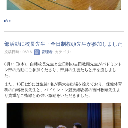
2
部活動に校長先生・全日制教頭先生が参加しました
投稿日時 : 06/16
管理者
カテゴリ:
6月11日(木)、白幡校長先生と全日制の吉田教頭先生がバドミント
ン部の活動にご参加くださり、部員の生徒たちと汗を流しまし
た。
また、13日(土)には生徒1名が県大会出場を控えており、保健体育
科の白幡校長先生と、バドミントン競技経験者の吉田教頭先生よ
り貴重なご指導と心強い激励をいただきました。