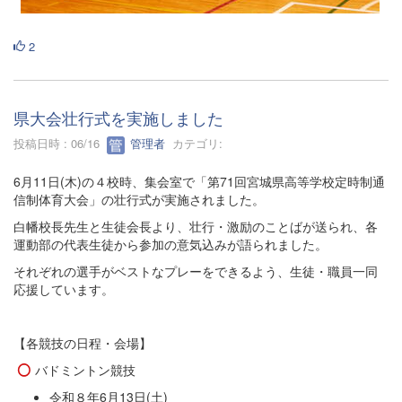
2
県大会壮行式を実施しました
投稿日時 : 06/16
管理者
カテゴリ:
6月11日(木)の４校時、集会室で「第71回宮城県高等学校定時制通
信制体育大会」の壮行式が実施されました。
白幡校長先生と生徒会長より、壮行・激励のことばが送られ、各
運動部の代表生徒から参加の意気込みが語られました。
それぞれの選手がベストなプレーをできるよう、生徒・職員一同
応援しています。
【各競技の日程・会場】
バドミントン競技
令和８年6月13日(土)