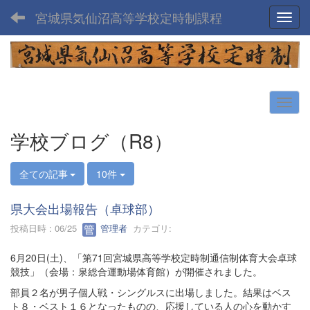
宮城県気仙沼高等学校定時制課程
Toggl
学校ブログ（R8）
全ての記事
10件
県大会出場報告（卓球部）
投稿日時 : 06/25
管理者
カテゴリ:
6月20日(土)、「第71回宮城県高等学校定時制通信制体育大会卓球
競技」（会場：泉総合運動場体育館）が開催されました。
部員２名が男子個人戦・シングルスに出場しました。結果はベス
ト８・ベスト１６となったものの、応援している人の心を動かす