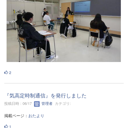
2
『気高定時制通信』を発行しました
投稿日時 : 06/17
管理者
カテゴリ:
掲載ページ：
おたより
1