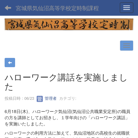
宮城県気仙沼高等学校定時制課程
Toggl
ハローワーク講話を実施しまし
た
投稿日時 : 06/23
管理者
カテゴリ:
6月18日(木)、ハローワーク気仙沼(気仙沼公共職業安定所)の職員
の方を講師としてお招きし、１学年向けの「ハローワーク講話」
を実施いたしました。
ハローワークの利用方法に加えて、気仙沼地区の高校生の就職状