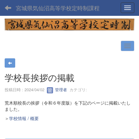
宮城県気仙沼高等学校定時制課程
Toggl
学校長挨拶の掲載
投稿日時 : 2024/04/02
管理者
カテゴリ:
荒木順校長の挨拶（令和６年度版）を下記のページに掲載いたし
ました。
＞
学校情報 / 概要