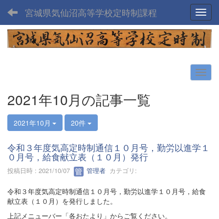
宮城県気仙沼高等学校定時制課程
Toggl
2021年10月の記事一覧
2021年10月
20件
令和３年度気高定時制通信１０月号，勤労以進学１
０月号，給食献立表（１０月）発行
投稿日時 : 2021/10/07
管理者
カテゴリ:
令和３年度気高定時制通信１０月号，勤労以進学１０月号，給食
献立表（１０月）を発行しました。
上記メニューバー「各おたより」からご覧ください。