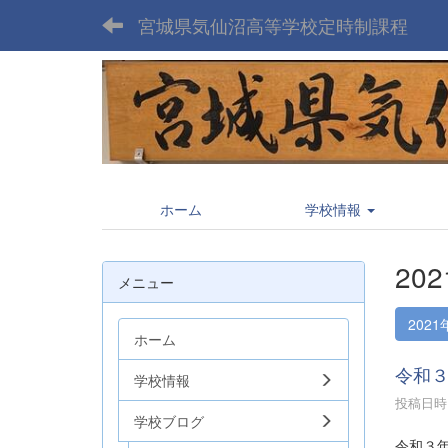
宮城県気仙沼高等学校定時制課程
ホーム
学校情報
20
メニュー
2021
ホーム
令和
学校情報
投稿日時 :
学校ブログ
令和３