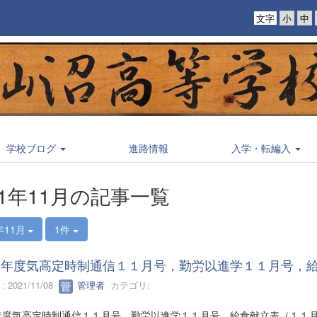
文字
学校ブログ
進路情報
入学・転編入
21年11月の記事一覧
年11月
1件
３年度気高定時制通信１１月号，勤労以進学１１月号，
 2021/11/08
管理者
カテゴリ:
年度気高定時制通信１１月号，勤労以進学１１月号，給食献立表（１１