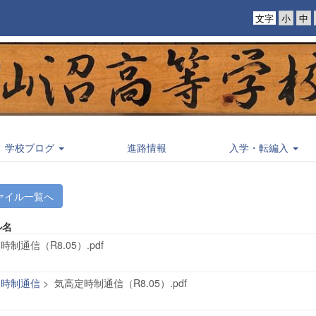
文字
学校ブログ
進路情報
入学・転編入
ァイル一覧へ
ル名
時制通信（R8.05）.pdf
定時制通信
>
気高定時制通信（R8.05）.pdf