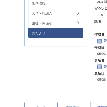
363 K
進路情報
ダウン
入学・転編入
115
説明
生徒・関係者
おたより
作成者
管
作成日
05/26
更新者
管
更新日
05/26