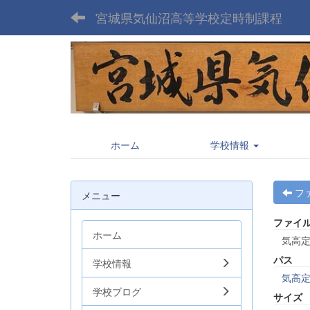
宮城県気仙沼高等学校定時制課程
ホーム
学校情報
フ
メニュー
ファイ
ホーム
気高定
パス
学校情報
気高
学校ブログ
サイズ