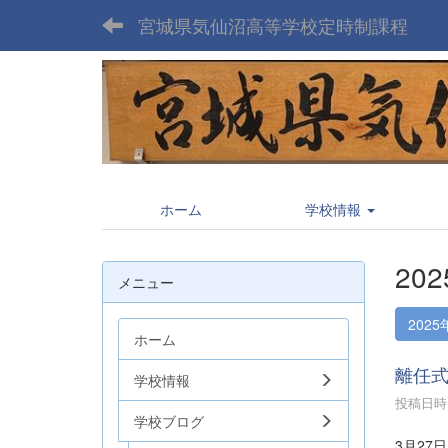
宮城県気仙沼高等学校定時制課程
ホーム
学校情報
20
メニュー
2025
ホーム
離任
学校情報
投稿日時 :
学校ブログ
3月2