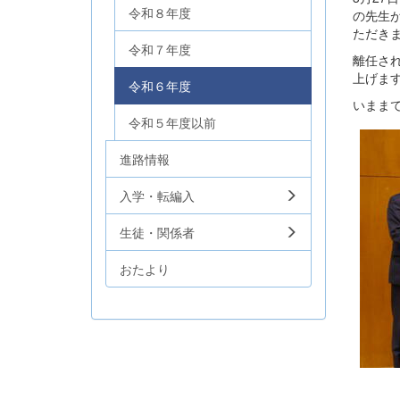
令和８年度
の先生
ただき
令和７年度
離任さ
上げま
令和６年度
いまま
令和５年度以前
進路情報
入学・転編入
生徒・関係者
おたより