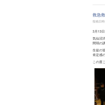
救急
投稿日時 :
3月13
気仙沼
間弱の
生徒の
肯定感
この度