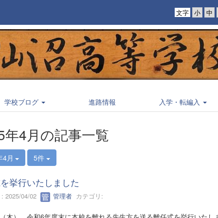
文字
学校ブログ
進路情報
入学・転編入
25年4月の記事一覧
年4月
5件
式を挙行いたしました
 2025/04/02
管理者
カテゴリ:
7日（木）、令和6年度末に本校を離れる先生方を送る離任式を挙行いた