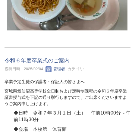
令和６年度卒業式のご案内
投稿日時 : 2025/02/04
管理者
カテゴリ:
卒業予定生徒の保護者・保証人の皆さまへ
宮城県気仙沼高等学校全日制および定時制課程の令和６年度卒業
証書授与式を下記の通り挙行しますので、ご出席くださいますよ
うご案内申し上げます。
◆日時 令和７年３月１日（土） 午前10時00分～午
前11時30分
◆会場 本校第一体育館