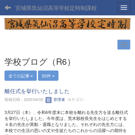
宮城県気仙沼高等学校定時制課程
Toggl
学校ブログ（R6）
全ての記事
50件
離任式を挙行いたしました
投稿日時 : 2025/04/02
管理者
カテゴリ:
3月27日（木）、令和6年度末に本校を離れる先生方を送る離任式
を挙行いたしました。今年度は、荒木順校長先生をはじめとする
４名の先生が異動・退職となりました。それぞれの先生方には、
本校での生活の思いの丈や生徒たちのこれからの活躍への期待を