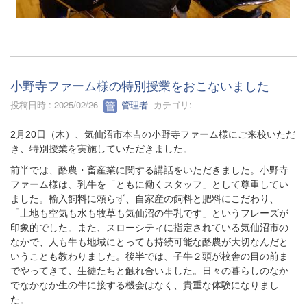
小野寺ファーム様の特別授業をおこないました
投稿日時 : 2025/02/26
管理者
カテゴリ:
2月20日（木）、気仙沼市本吉の小野寺ファーム様にご来校いただ
き、特別授業を実施していただきました。
前半では、酪農・畜産業に関する講話をいただきました。小野寺
ファーム様は、乳牛を「ともに働くスタッフ」として尊重してい
ました。輸入飼料に頼らず、自家産の飼料と肥料にこだわり、
「土地も空気も水も牧草も気仙沼の牛乳です」というフレーズが
印象的でした。また、スローシティに指定されている気仙沼市の
なかで、人も牛も地域にとっても持続可能な酪農が大切なんだと
いうことも教わりました。後半では、子牛２頭が校舎の目の前ま
でやってきて、生徒たちと触れ合いました。日々の暮らしのなか
でなかなか生の牛に接する機会はなく、貴重な体験になりまし
た。