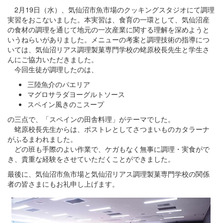
2月19日（水）、気仙沼市魚市場のクッキングスタジオにて調理
実習をおこないました。本実習は、食育の一環として、気仙沼産
の食材の調理を通じて地元の一次産業に関する理解を深めようと
いうねらいがありました。メニューの考案と調理技術の指導につ
いては、気仙沼リアス調理製菓専門学校の蛯原校長先生と学生さ
んにご協力いただきました。
今回生徒が調理したのは、
三陸魚介のパエリア
マグロサラダヨーグルトソース
スペイン風きのこスープ
の三点で、「スペインの田舎料理」がテーマでした。
蛯原校長先生からは、ポストレとしてさつまいものカタラーナ
がふるまわれました。
どの班も手際のよい作業で、ケガもなく無事に調理・実食がで
き、貴重な経験をさせていただくことができました。
最後に、気仙沼市魚市場と気仙沼リアス調理製菓専門学校の関係
者の皆さまにもお礼申し上げます。