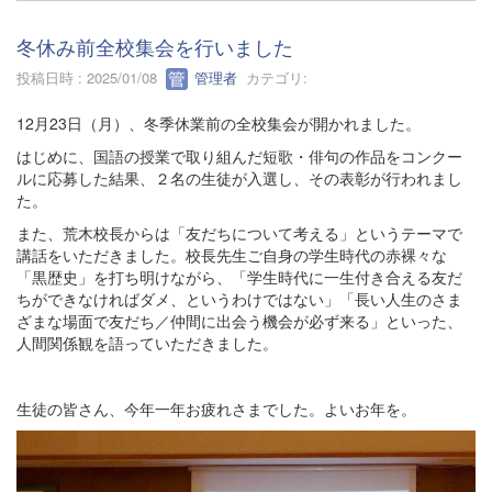
冬休み前全校集会を行いました
投稿日時 : 2025/01/08
管理者
カテゴリ:
12月23日（月）、冬季休業前の全校集会が開かれました。
はじめに、国語の授業で取り組んだ短歌・俳句の作品をコンクー
ルに応募した結果、２名の生徒が入選し、その表彰が行われまし
た。
また、荒木校長からは「友だちについて考える」というテーマで
講話をいただきました。校長先生ご自身の学生時代の赤裸々な
「黒歴史」を打ち明けながら、「学生時代に一生付き合える友だ
ちができなければダメ、というわけではない」「長い人生のさま
ざまな場面で友だち／仲間に出会う機会が必ず来る」といった、
人間関係観を語っていただきました。
生徒の皆さん、今年一年お疲れさまでした。よいお年を。