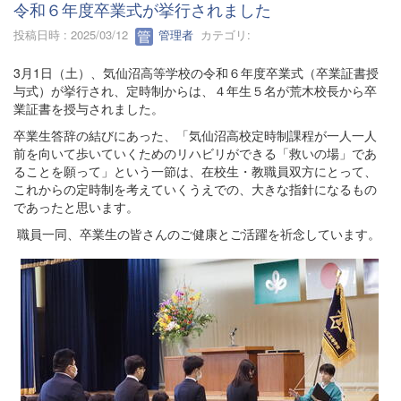
令和６年度卒業式が挙行されました
投稿日時 : 2025/03/12
管理者
カテゴリ:
3月1日（土）、気仙沼高等学校の令和６年度卒業式（卒業証書授
与式）が挙行され、定時制からは、４年生５名が荒木校長から卒
業証書を授与されました。
卒業生答辞の結びにあった、「気仙沼高校定時制課程が一人一人
前を向いて歩いていくためのリハビリができる「救いの場」であ
ることを願って」という一節は、在校生・教職員双方にとって、
これからの定時制を考えていくうえでの、大きな指針になるもの
であったと思います。
職員一同、卒業生の皆さんのご健康とご活躍を祈念しています。