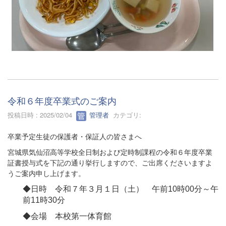
令和６年度卒業式のご案内
投稿日時 : 2025/02/04
管理者
カテゴリ:
卒業予定生徒の保護者・保証人の皆さまへ
宮城県気仙沼高等学校全日制および定時制課程の令和６年度卒業
証書授与式を下記の通り挙行しますので、ご出席くださいますよ
うご案内申し上げます。
◆日時 令和７年３月１日（土） 午前10時00分～午
前11時30分
◆会場 本校第一体育館