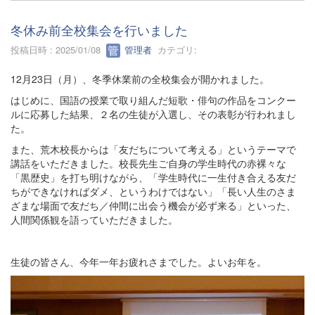
冬休み前全校集会を行いました
投稿日時 : 2025/01/08
管理者
カテゴリ:
12月23日（月）、冬季休業前の全校集会が開かれました。
はじめに、国語の授業で取り組んだ短歌・俳句の作品をコンクー
ルに応募した結果、２名の生徒が入選し、その表彰が行われまし
た。
また、荒木校長からは「友だちについて考える」というテーマで
講話をいただきました。校長先生ご自身の学生時代の赤裸々な
「黒歴史」を打ち明けながら、「学生時代に一生付き合える友だ
ちができなければダメ、というわけではない」「長い人生のさま
ざまな場面で友だち／仲間に出会う機会が必ず来る」といった、
人間関係観を語っていただきました。
生徒の皆さん、今年一年お疲れさまでした。よいお年を。