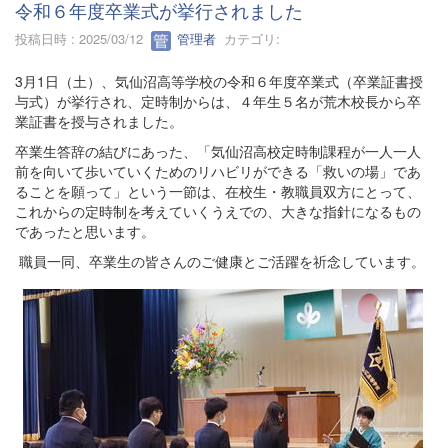
令和６年度卒業式が挙行されました
投稿日時 : 2025/03/12
管理者
カテゴリ:
3月1日（土）、気仙沼高等学校の令和６年度卒業式（卒業証書授
与式）が挙行され、定時制からは、４年生５名が荒木校長から卒
業証書を授与されました。
卒業生答辞の結びにあった、「気仙沼高校定時制課程が一人一人
前を向いて歩いていくためのリハビリができる「救いの場」であ
ることを願って」という一節は、在校生・教職員双方にとって、
これからの定時制を考えていくうえでの、大きな指針になるもの
であったと思います。
職員一同、卒業生の皆さんのご健康とご活躍を祈念しています。