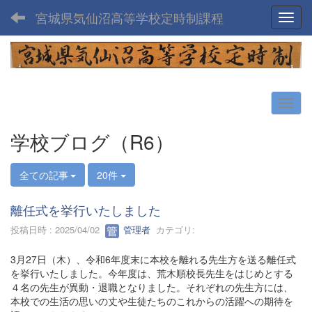
宮城県気仙沼高等学校定時制課程
Toggl
学校ブログ（R6）
全ての記事
20件
離任式を挙行いたしました
投稿日時 : 2025/04/02
管理者
カテゴリ:
3月27日（木）、令和6年度末に本校を離れる先生方を送る離任式
を挙行いたしました。今年度は、荒木順校長先生をはじめとする
４名の先生が異動・退職となりました。それぞれの先生方には、
本校での生活の思いの丈や生徒たちのこれからの活躍への期待を