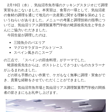
2月19日（水）、気仙沼市魚市場のクッキングスタジオにて調理
実習をおこないました。本実習は、食育の一環として、気仙沼産
の食材の調理を通じて地元の一次産業に関する理解を深めようと
いうねらいがありました。メニューの考案と調理技術の指導につ
いては、気仙沼リアス調理製菓専門学校の蛯原校長先生と学生さ
んにご協力いただきました。
今回生徒が調理したのは、
三陸魚介のパエリア
マグロサラダヨーグルトソース
スペイン風きのこスープ
の三点で、「スペインの田舎料理」がテーマでした。
蛯原校長先生からは、ポストレとしてさつまいものカタラーナ
がふるまわれました。
どの班も手際のよい作業で、ケガもなく無事に調理・実食がで
き、貴重な経験をさせていただくことができました。
最後に、気仙沼市魚市場と気仙沼リアス調理製菓専門学校の関係
者の皆さまにもお礼申し上げます。