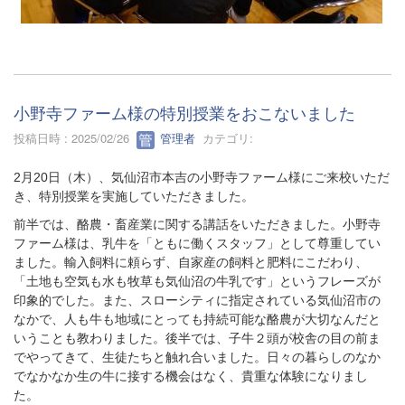
小野寺ファーム様の特別授業をおこないました
投稿日時 : 2025/02/26
管理者
カテゴリ:
2月20日（木）、気仙沼市本吉の小野寺ファーム様にご来校いただ
き、特別授業を実施していただきました。
前半では、酪農・畜産業に関する講話をいただきました。小野寺
ファーム様は、乳牛を「ともに働くスタッフ」として尊重してい
ました。輸入飼料に頼らず、自家産の飼料と肥料にこだわり、
「土地も空気も水も牧草も気仙沼の牛乳です」というフレーズが
印象的でした。また、スローシティに指定されている気仙沼市の
なかで、人も牛も地域にとっても持続可能な酪農が大切なんだと
いうことも教わりました。後半では、子牛２頭が校舎の目の前ま
でやってきて、生徒たちと触れ合いました。日々の暮らしのなか
でなかなか生の牛に接する機会はなく、貴重な体験になりまし
た。